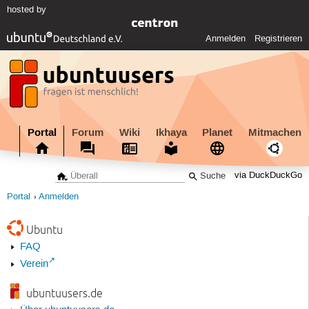
hosted by
Anmelden
Registrieren
Portal
Forum
Wiki
Ikhaya
Planet
Mitmachen
via DuckDuckGo
Portal
Anmelden
Ubuntu
FAQ
Verein
ubuntuusers.de