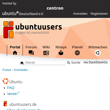
hosted by
Anmelden
Registrieren
Portal
Forum
Wiki
Ikhaya
Planet
Mitmachen
via DuckDuckGo
Portal
Anmelden
Ubuntu
FAQ
Verein
ubuntuusers.de