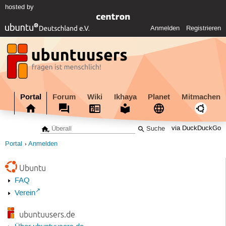
hosted by
Anmelden
Registrieren
Portal
Forum
Wiki
Ikhaya
Planet
Mitmachen
via DuckDuckGo
Portal
Anmelden
Ubuntu
FAQ
Verein
ubuntuusers.de