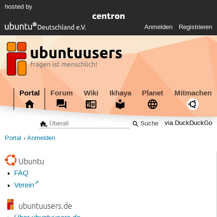
hosted by
Anmelden
Registrieren
Portal
Forum
Wiki
Ikhaya
Planet
Mitmachen
via DuckDuckGo
Portal
Anmelden
Ubuntu
FAQ
Verein
ubuntuusers.de