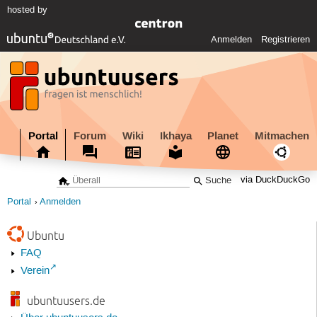
hosted by
Anmelden
Registrieren
Portal
Forum
Wiki
Ikhaya
Planet
Mitmachen
via DuckDuckGo
Portal
Anmelden
Ubuntu
FAQ
Verein
ubuntuusers.de