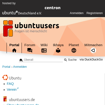
hosted by
Anmelden
Registrieren
Portal
Forum
Wiki
Ikhaya
Planet
Mitmachen
via DuckDuckGo
Portal
Anmelden
Ubuntu
FAQ
Verein
ubuntuusers.de