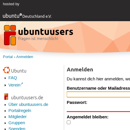
hosted by
Portal
Anmelden
Anmelden
Ubuntu
FAQ
Du kannst dich hier anmelden, w
Verein
Benutzername oder Mailadress
ubuntuusers.de
Passwort:
Über ubuntuusers.de
Portalregeln
Angemeldet bleiben:
Mitglieder
Gruppen
Spenden