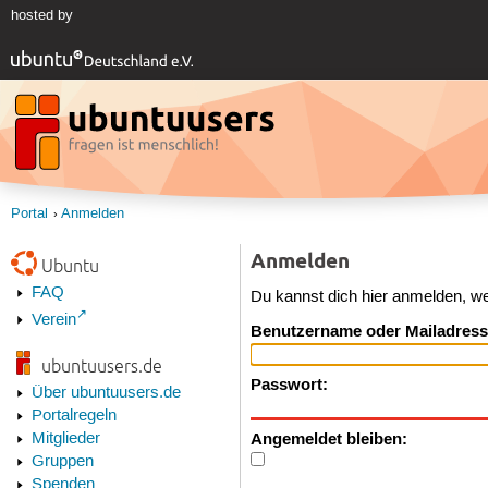
hosted by
Portal
Anmelden
Anmelden
Ubuntu
FAQ
Du kannst dich hier anmelden, w
Verein
Benutzername oder Mailadress
ubuntuusers.de
Passwort:
Über ubuntuusers.de
Portalregeln
Angemeldet bleiben:
Mitglieder
Gruppen
Spenden