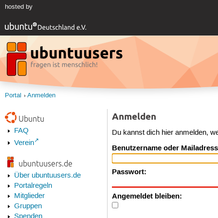
hosted by
Portal
Anmelden
Anmelden
Ubuntu
FAQ
Du kannst dich hier anmelden, w
Verein
Benutzername oder Mailadress
ubuntuusers.de
Passwort:
Über ubuntuusers.de
Portalregeln
Angemeldet bleiben:
Mitglieder
Gruppen
Spenden