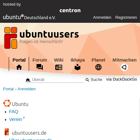
hosted by
Anmelden
Registrieren
Portal
Forum
Wiki
Ikhaya
Planet
Mitmachen
via DuckDuckGo
Portal
Anmelden
Ubuntu
FAQ
Verein
ubuntuusers.de