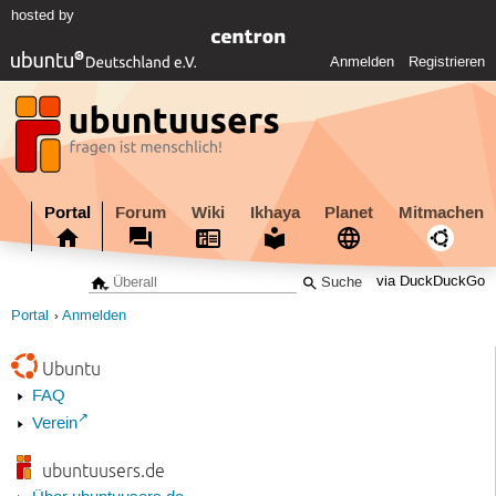
hosted by
Anmelden
Registrieren
Portal
Forum
Wiki
Ikhaya
Planet
Mitmachen
via DuckDuckGo
Portal
Anmelden
Ubuntu
FAQ
Verein
ubuntuusers.de