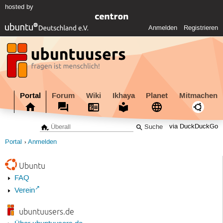
hosted by
Anmelden
Registrieren
Portal
Forum
Wiki
Ikhaya
Planet
Mitmachen
via DuckDuckGo
Portal
Anmelden
Ubuntu
FAQ
Verein
ubuntuusers.de