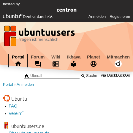
hosted by
Anmelden
Registrieren
Portal
Forum
Wiki
Ikhaya
Planet
Mitmachen
via DuckDuckGo
Portal
Anmelden
Ubuntu
FAQ
Verein
ubuntuusers.de