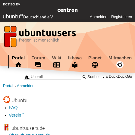
hosted by
Anmelden
Registrieren
Portal
Forum
Wiki
Ikhaya
Planet
Mitmachen
via DuckDuckGo
Portal
Anmelden
Ubuntu
FAQ
Verein
ubuntuusers.de