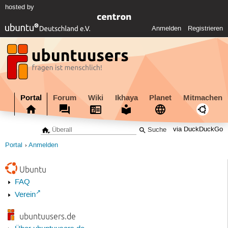
hosted by
Anmelden
Registrieren
Portal
Forum
Wiki
Ikhaya
Planet
Mitmachen
via DuckDuckGo
Portal
Anmelden
Ubuntu
FAQ
Verein
ubuntuusers.de