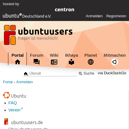
hosted by
Anmelden
Registrieren
Portal
Forum
Wiki
Ikhaya
Planet
Mitmachen
via DuckDuckGo
Portal
Anmelden
Ubuntu
FAQ
Verein
ubuntuusers.de