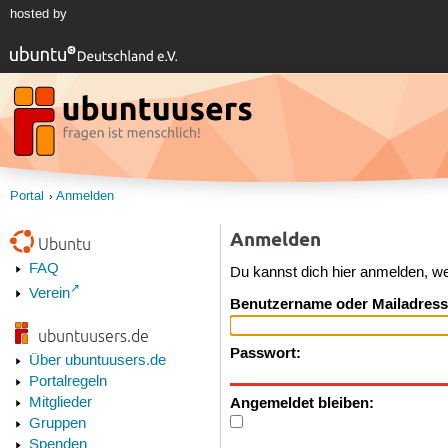
hosted by
Portal
Anmelden
Anmelden
Ubuntu
FAQ
Du kannst dich hier anmelden, w
Verein
Benutzername oder Mailadress
ubuntuusers.de
Passwort:
Über ubuntuusers.de
Portalregeln
Angemeldet bleiben:
Mitglieder
Gruppen
Spenden