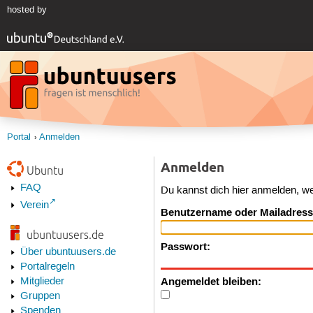
hosted by
Portal
Anmelden
Anmelden
Ubuntu
FAQ
Du kannst dich hier anmelden, w
Verein
Benutzername oder Mailadress
ubuntuusers.de
Passwort:
Über ubuntuusers.de
Portalregeln
Angemeldet bleiben:
Mitglieder
Gruppen
Spenden