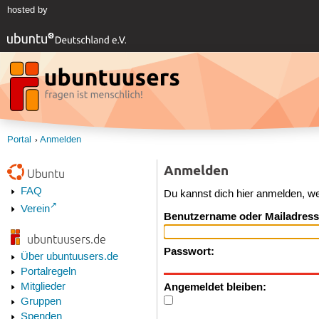
hosted by
Portal
Anmelden
Anmelden
Ubuntu
FAQ
Du kannst dich hier anmelden, w
Verein
Benutzername oder Mailadress
ubuntuusers.de
Passwort:
Über ubuntuusers.de
Portalregeln
Angemeldet bleiben:
Mitglieder
Gruppen
Spenden