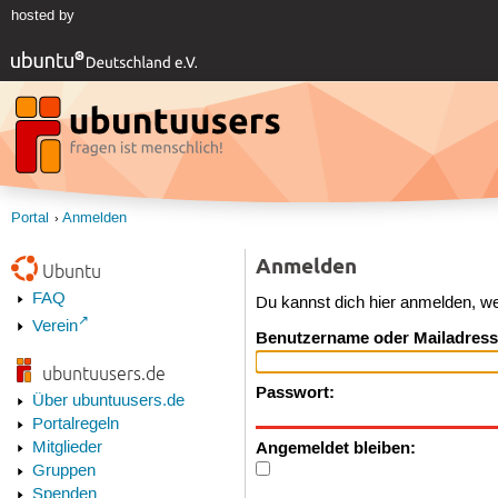
hosted by
Portal
Anmelden
Anmelden
Ubuntu
FAQ
Du kannst dich hier anmelden, w
Verein
Benutzername oder Mailadress
ubuntuusers.de
Passwort:
Über ubuntuusers.de
Portalregeln
Angemeldet bleiben:
Mitglieder
Gruppen
Spenden