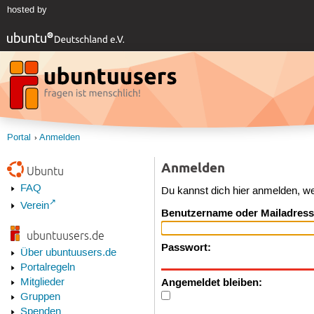
hosted by
Portal
Anmelden
Anmelden
Ubuntu
FAQ
Du kannst dich hier anmelden, w
Verein
Benutzername oder Mailadress
ubuntuusers.de
Passwort:
Über ubuntuusers.de
Portalregeln
Angemeldet bleiben:
Mitglieder
Gruppen
Spenden