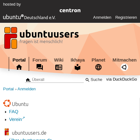
hosted by
Anmelden
Registrieren
Portal
Forum
Wiki
Ikhaya
Planet
Mitmachen
via DuckDuckGo
Portal
Anmelden
Ubuntu
FAQ
Verein
ubuntuusers.de