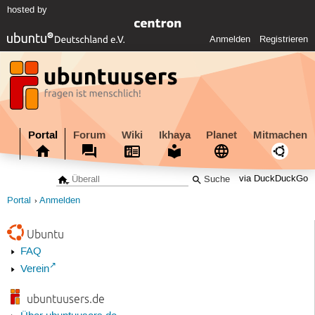
hosted by
Anmelden
Registrieren
Portal
Forum
Wiki
Ikhaya
Planet
Mitmachen
via DuckDuckGo
Portal
Anmelden
Ubuntu
FAQ
Verein
ubuntuusers.de