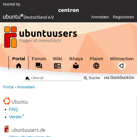
hosted by
Anmelden
Registrieren
Portal
Forum
Wiki
Ikhaya
Planet
Mitmachen
via DuckDuckGo
Portal
Anmelden
Ubuntu
FAQ
Verein
ubuntuusers.de