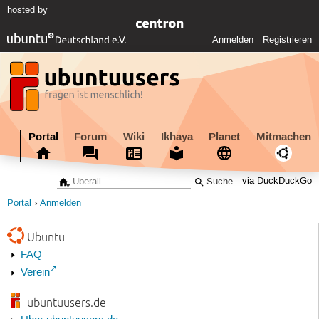
hosted by
Anmelden
Registrieren
Portal
Forum
Wiki
Ikhaya
Planet
Mitmachen
via DuckDuckGo
Portal
Anmelden
Ubuntu
FAQ
Verein
ubuntuusers.de