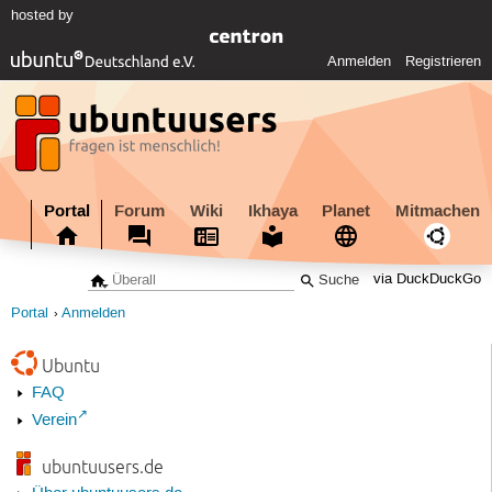
hosted by
Anmelden
Registrieren
Portal
Forum
Wiki
Ikhaya
Planet
Mitmachen
via DuckDuckGo
Portal
Anmelden
Ubuntu
FAQ
Verein
ubuntuusers.de