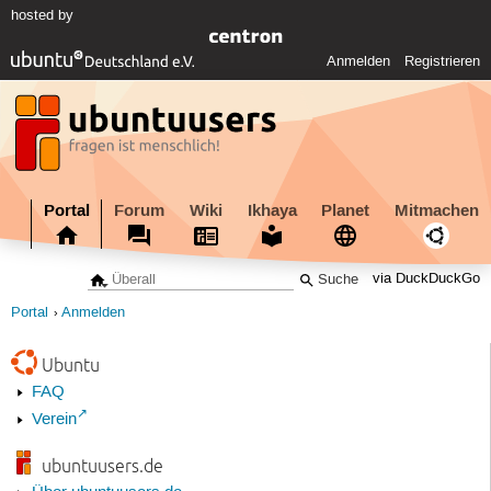
hosted by
Anmelden
Registrieren
Portal
Forum
Wiki
Ikhaya
Planet
Mitmachen
via DuckDuckGo
Portal
Anmelden
Ubuntu
FAQ
Verein
ubuntuusers.de