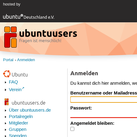
hosted by
Portal
Anmelden
Anmelden
Ubuntu
FAQ
Du kannst dich hier anmelden, w
Verein
Benutzername oder Mailadress
ubuntuusers.de
Passwort:
Über ubuntuusers.de
Portalregeln
Angemeldet bleiben:
Mitglieder
Gruppen
Spenden