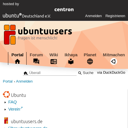
hosted by
Anmelden
Registrieren
Portal
Forum
Wiki
Ikhaya
Planet
Mitmachen
via DuckDuckGo
Portal
Anmelden
Ubuntu
FAQ
Verein
ubuntuusers.de