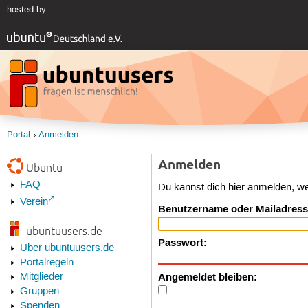
hosted by
Portal
Anmelden
Anmelden
Ubuntu
FAQ
Du kannst dich hier anmelden, w
Verein
Benutzername oder Mailadress
ubuntuusers.de
Passwort:
Über ubuntuusers.de
Portalregeln
Angemeldet bleiben:
Mitglieder
Gruppen
Spenden