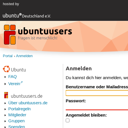
hosted by
Portal
Anmelden
Anmelden
Ubuntu
FAQ
Du kannst dich hier anmelden, w
Verein
Benutzername oder Mailadress
ubuntuusers.de
Passwort:
Über ubuntuusers.de
Portalregeln
Angemeldet bleiben:
Mitglieder
Gruppen
Spenden