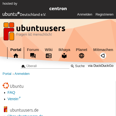
hosted by
Anmelden
Registrieren
Portal
Forum
Wiki
Ikhaya
Planet
Mitmachen
via DuckDuckGo
Portal
Anmelden
Ubuntu
FAQ
Verein
ubuntuusers.de