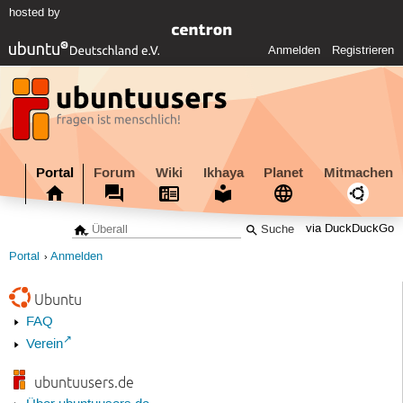
hosted by
Anmelden
Registrieren
Portal
Forum
Wiki
Ikhaya
Planet
Mitmachen
via DuckDuckGo
Portal
Anmelden
Ubuntu
FAQ
Verein
ubuntuusers.de