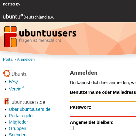
hosted by
Portal
Anmelden
Anmelden
Ubuntu
FAQ
Du kannst dich hier anmelden, w
Verein
Benutzername oder Mailadress
ubuntuusers.de
Passwort:
Über ubuntuusers.de
Portalregeln
Angemeldet bleiben:
Mitglieder
Gruppen
Spenden