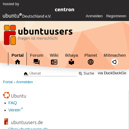
hosted by
Anmelden
Registrieren
Portal
Forum
Wiki
Ikhaya
Planet
Mitmachen
via DuckDuckGo
Portal
Anmelden
Ubuntu
FAQ
Verein
ubuntuusers.de