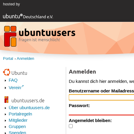
hosted by
Portal
Anmelden
Anmelden
Ubuntu
FAQ
Du kannst dich hier anmelden, w
Verein
Benutzername oder Mailadress
ubuntuusers.de
Passwort:
Über ubuntuusers.de
Portalregeln
Angemeldet bleiben:
Mitglieder
Gruppen
Spenden