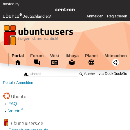
hosted by
Anmelden
Registrieren
Portal
Forum
Wiki
Ikhaya
Planet
Mitmachen
via DuckDuckGo
Portal
Anmelden
Ubuntu
FAQ
Verein
ubuntuusers.de