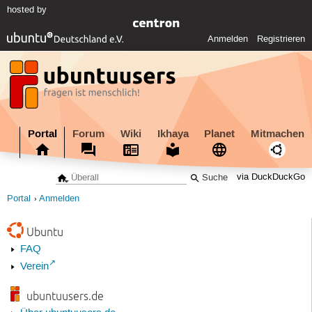
hosted by
Anmelden
Registrieren
Portal
Forum
Wiki
Ikhaya
Planet
Mitmachen
via DuckDuckGo
Portal
Anmelden
Ubuntu
FAQ
Verein
ubuntuusers.de