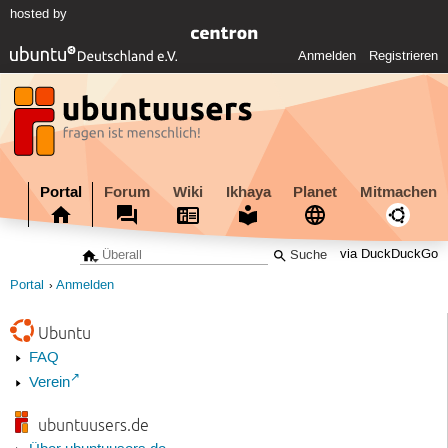
hosted by
Anmelden
Registrieren
Portal
Forum
Wiki
Ikhaya
Planet
Mitmachen
via DuckDuckGo
Portal
Anmelden
Ubuntu
FAQ
Verein
ubuntuusers.de