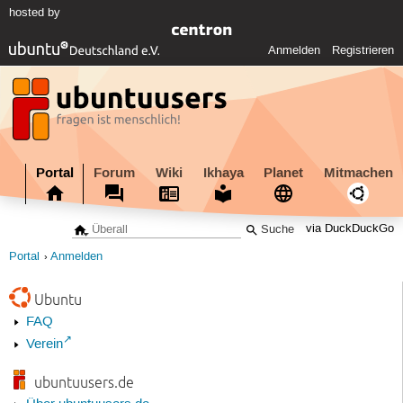
hosted by
Anmelden
Registrieren
Portal
Forum
Wiki
Ikhaya
Planet
Mitmachen
via DuckDuckGo
Portal
Anmelden
Ubuntu
FAQ
Verein
ubuntuusers.de