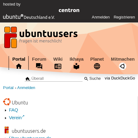
hosted by
Anmelden
Registrieren
Portal
Forum
Wiki
Ikhaya
Planet
Mitmachen
via DuckDuckGo
Portal
Anmelden
Ubuntu
FAQ
Verein
ubuntuusers.de