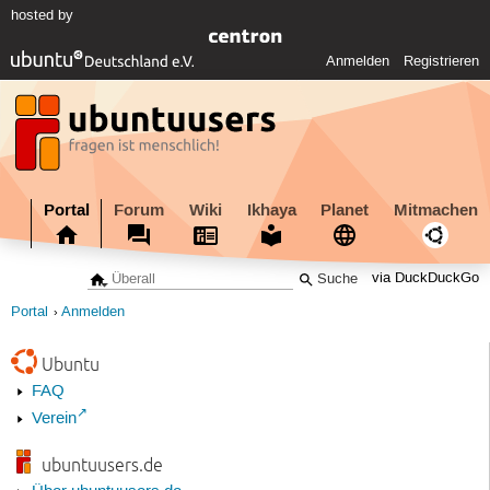
hosted by
Anmelden
Registrieren
Portal
Forum
Wiki
Ikhaya
Planet
Mitmachen
via DuckDuckGo
Portal
Anmelden
Ubuntu
FAQ
Verein
ubuntuusers.de