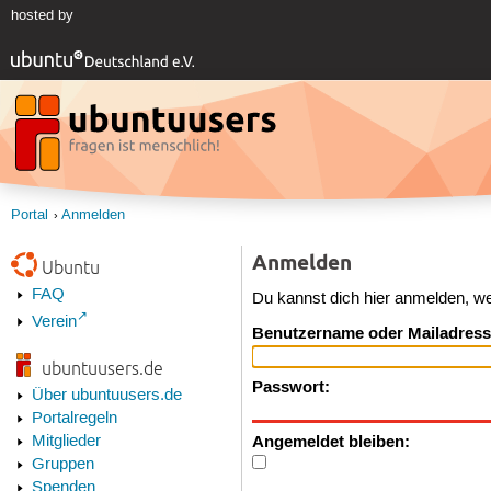
hosted by
Portal
Anmelden
Anmelden
Ubuntu
FAQ
Du kannst dich hier anmelden, w
Verein
Benutzername oder Mailadress
ubuntuusers.de
Passwort:
Über ubuntuusers.de
Portalregeln
Angemeldet bleiben:
Mitglieder
Gruppen
Spenden