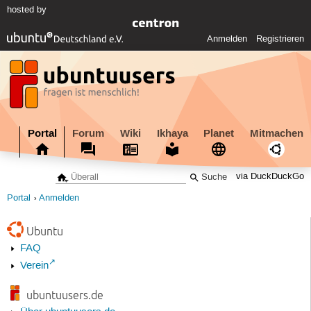
hosted by
Anmelden
Registrieren
Portal
Forum
Wiki
Ikhaya
Planet
Mitmachen
via DuckDuckGo
Portal
Anmelden
Ubuntu
FAQ
Verein
ubuntuusers.de