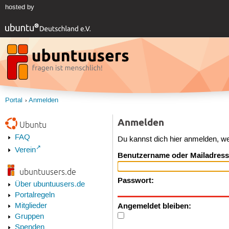
hosted by
Portal
Anmelden
Anmelden
Ubuntu
FAQ
Du kannst dich hier anmelden, w
Verein
Benutzername oder Mailadress
ubuntuusers.de
Passwort:
Über ubuntuusers.de
Portalregeln
Angemeldet bleiben:
Mitglieder
Gruppen
Spenden