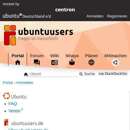
hosted by
Anmelden
Registrieren
Portal
Forum
Wiki
Ikhaya
Planet
Mitmachen
via DuckDuckGo
Portal
Anmelden
Ubuntu
FAQ
Verein
ubuntuusers.de