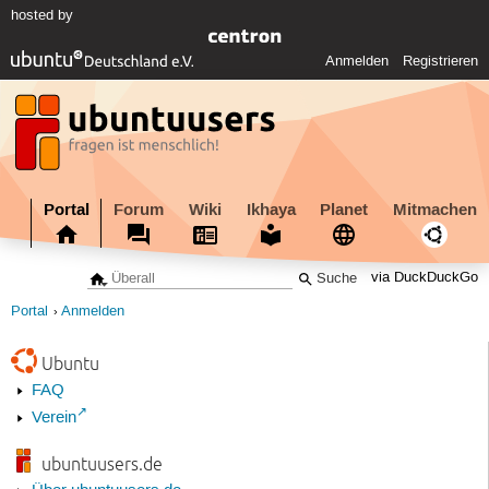
hosted by
Anmelden
Registrieren
Portal
Forum
Wiki
Ikhaya
Planet
Mitmachen
via DuckDuckGo
Portal
Anmelden
Ubuntu
FAQ
Verein
ubuntuusers.de