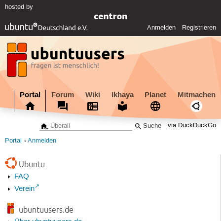
hosted by
Anmelden
Registrieren
Portal
Forum
Wiki
Ikhaya
Planet
Mitmachen
via DuckDuckGo
Portal
Anmelden
Ubuntu
FAQ
Verein
ubuntuusers.de