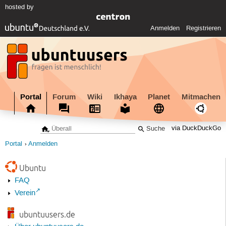
hosted by
Anmelden
Registrieren
Portal
Forum
Wiki
Ikhaya
Planet
Mitmachen
via DuckDuckGo
Portal
Anmelden
Ubuntu
FAQ
Verein
ubuntuusers.de