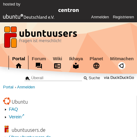
hosted by
Anmelden
Registrieren
Portal
Forum
Wiki
Ikhaya
Planet
Mitmachen
via DuckDuckGo
Portal
Anmelden
Ubuntu
FAQ
Verein
ubuntuusers.de